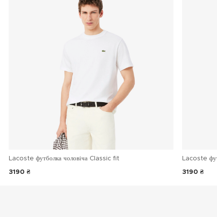
Lacoste футболка чоловіча Classic fit
Lacoste фу
3190 ₴
3190 ₴