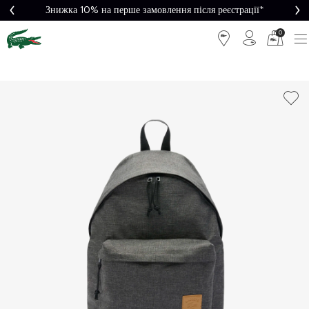
Знижка 10% на перше замовлення після реєстрації*
0
Легке
Потрібна
повернення
допомога?
Безкоштовна
Безпечна
доставка від
оплата
5000₴*