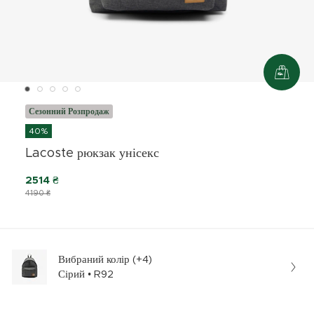
Сезонний Розпродаж
40%
Lacoste рюкзак унісекс
2514 ₴
4190 ₴
Вибраний колір (+4)
Сірий • R92