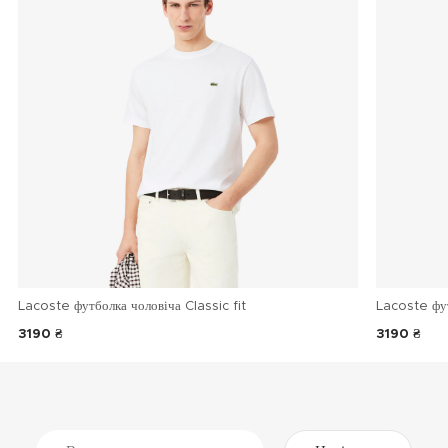
Lacoste футболка чоловіча Classic fit
Lacoste фу
3190 ₴
3190 ₴