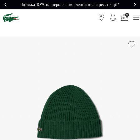
Знижка 10% на перше замовлення після реєстрації*
0
Легке
Потрібна
повернення
допомога?
Безкоштовна
Безпечна
доставка від
оплата
5000₴*