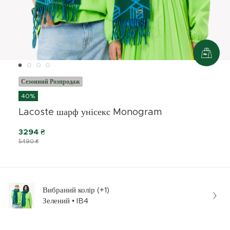
Сезонний Розпродаж
40%
Lacoste шарф унісекс Monogram
3294 ₴
5490 ₴
Вибраний колір (+1)
Зелений • IB4