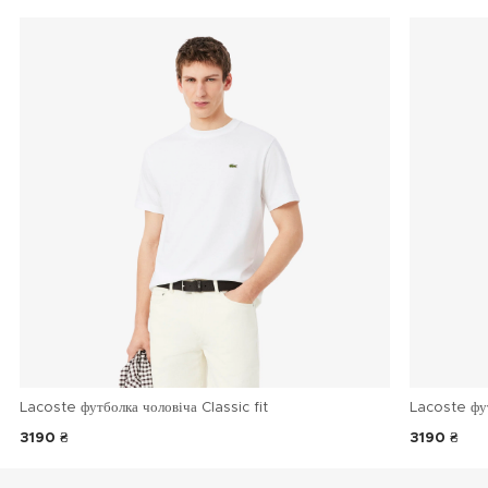
Lacoste футболка чоловіча Classic fit
Lacoste фу
3190 ₴
3190 ₴