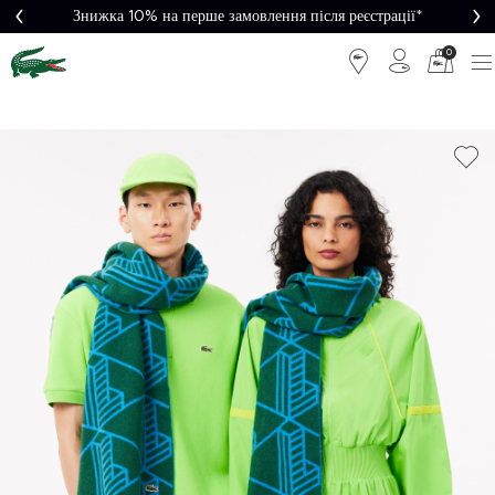
Знижка 10% на перше замовлення після реєстрації*
0
Легке
Потрібна
повернення
допомога?
Безкоштовна
Безпечна
доставка від
оплата
5000₴*