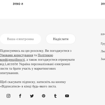
3190 ₴
31
ПР
Надіслати
Гр
Підписуючись на цю розсилку, Ви погоджуєтеся з
Лю
Умовами користування
та
Політикою
За
конфіденційності
, а також погоджуєтеся отримувати
від Lacoste Україна персоналізовані електронні
листи та брати участь у маркетингових
опитуваннях.
Щоб скасувати підписку, натисніть на кнопку
«Відписатися» в кінці будь-якого листа.