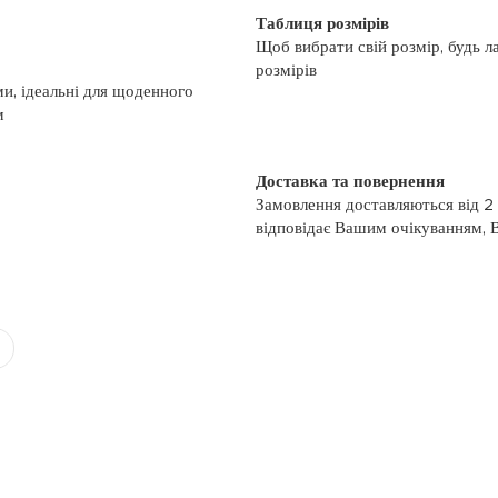
Таблиця розмірів
Щоб вибрати свій розмір, будь л
розмірів
и, ідеальні для щоденного
м
Доставка та повернення
Замовлення доставляються від 2
відповідає Вашим очікуванням, 
моменту отримання, якщо товар 
повернення, слідуйте інформації
із замовленням або зв’яжіться з
номером телефону: (044)-333-606