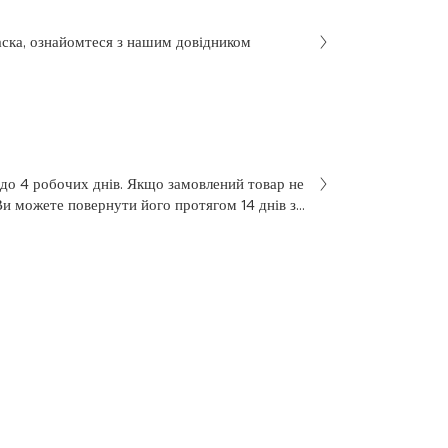
аска, ознайомтеся з нашим довідником
 до 4 робочих днів. Якщо замовлений товар не
Ви можете повернути його протягом 14 днів з
не був у використанні. Щоб здійснити
 у заяві на повернення, яку Ви отримали разом
 нашою службою підтримки клієнтів за
7 з понеділка по п’ятницю, з 10 до 18.