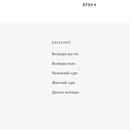
5733 ₴
КАТЕГОРІЇ
Колекція взуття
Колекція поло
Чоловічий одяг
Жіночий одяг
Дитяча колекція