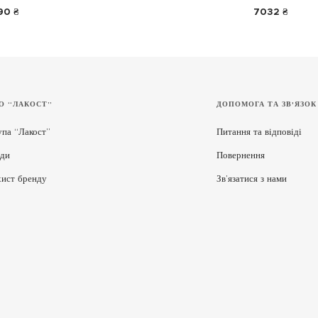
90 ₴
7032 ₴
О “ЛАКОСТ”
ДОПОМОГА ТА ЗВ'ЯЗОК
упа “Лакост”
Питання та відповіді
ди
Повернення
хист бренду
Зв’язатися з нами