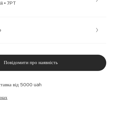
Барвистий • 7PT
р
Повідомити про наявність
ставка від 5000 uah
инах