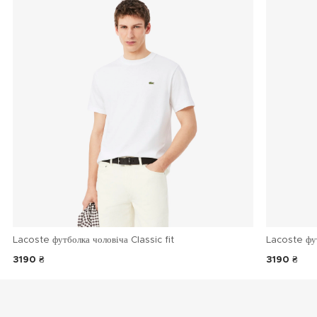
Lacoste футболка чоловіча Classic fit
Lacoste фу
3190 ₴
3190 ₴