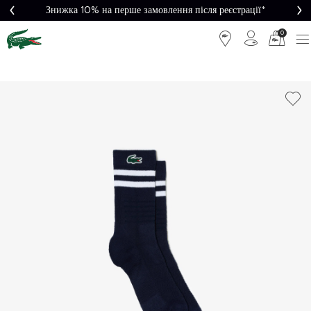
Знижка 10% на перше замовлення після реєстрації*
0
Легке
Потрібна
повернення
допомога?
Безкоштовна
Безпечна
доставка від
оплата
5000₴*