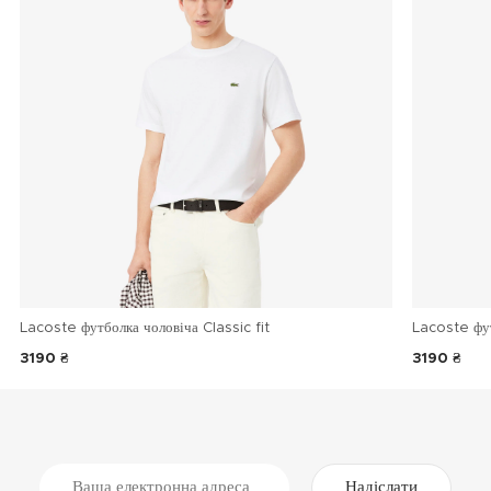
Lacoste футболка чоловіча Classic fit
Lacoste фу
3190 ₴
3190 ₴
Надіслати