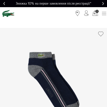
Знижка 10% на перше замовлення після реєстрації*
0
Легке
Потрібна
повернення
допомога?
Безкоштовна
Безпечна
доставка від
оплата
5000₴*