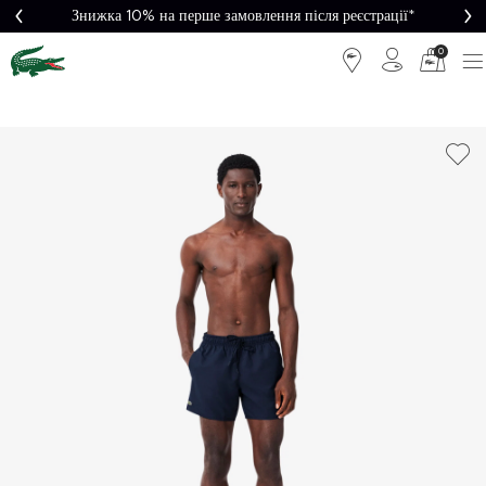
Знижка 10% на перше замовлення після реєстрації*
0
Легке
Потрібна
повернення
допомога?
Безкоштовна
Безпечна
доставка від
оплата
5000₴*