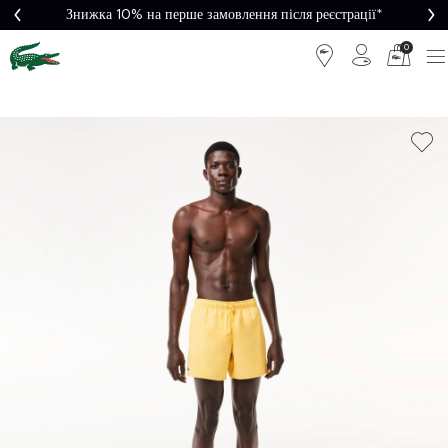
Знижка 10% на перше замовлення після реєстрації*
0
Легке
Потрібна
повернення
допомога?
Безкоштовна
Безпечна
доставка від
оплата
5000₴*