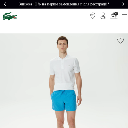
Знижка 10% на перше замовлення після реєстрації*
0
Легке
Потрібна
повернення
допомога?
Безкоштовна
Безпечна
доставка від
оплата
5000₴*