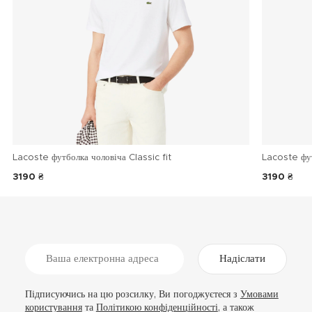
Lacoste футболка чоловіча Classic fit
Lacoste фу
3190 ₴
3190 ₴
Надіслати
Підписуючись на цю розсилку, Ви погоджуєтеся з
Умовами
користування
та
Політикою конфіденційності
, а також