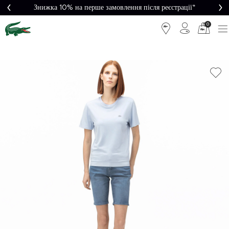
Знижка 10% на перше замовлення після реєстрації*
0
Легке
Потрібна
повернення
допомога?
Безкоштовна
Безпечна
доставка від
оплата
5000₴*