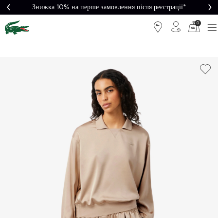
Знижка 10% на перше замовлення після реєстрації*
0
Легке
Потрібна
повернення
допомога?
Безкоштовна
Безпечна
доставка від
оплата
5000₴*