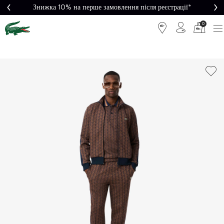
Знижка 10% на перше замовлення після реєстрації*
0
Легке
Потрібна
повернення
допомога?
Безкоштовна
Безпечна
доставка від
оплата
5000₴*