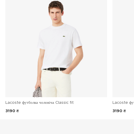
Lacoste футболка чоловіча Classic fit
Lacoste фу
3190 ₴
3190 ₴