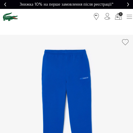
Знижка 10% на перше замовлення після реєстрації*
0
Легке
Потрібна
повернення
допомога?
Безкоштовна
Безпечна
доставка від
оплата
5000₴*