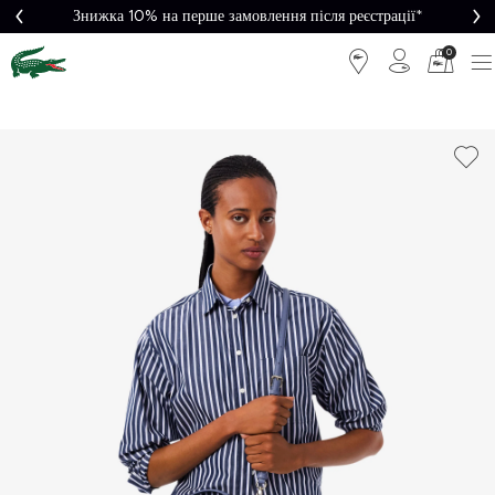
Знижка 10% на перше замовлення після реєстрації*
0
Легке
Потрібна
повернення
допомога?
Безкоштовна
Безпечна
доставка від
оплата
5000₴*