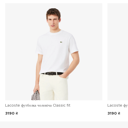
Lacoste футболка чоловіча Classic fit
Lacoste фу
3190 ₴
3190 ₴