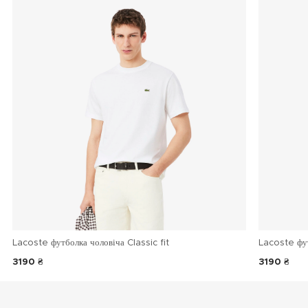
Lacoste футболка чоловіча Classic fit
Lacoste фу
3190 ₴
3190 ₴