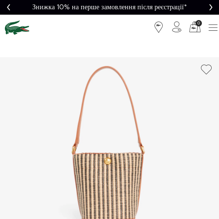
Знижка 10% на перше замовлення після реєстрації*
0
Легке
Потрібна
повернення
допомога?
Безкоштовна
Безпечна
доставка від
оплата
5000₴*