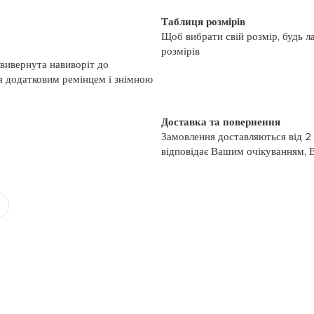
Таблиця розмірів
Щоб вибрати свій розмір, будь л
розмірів
 вивернута навиворіт до
ся додатковим ремінцем і знімною
Доставка та повернення
Замовлення доставляються від 2
відповідає Вашим очікуванням, 
моменту отримання, якщо товар 
повернення, слідуйте інформації
із замовленням або зв’яжіться з
номером телефону: (044)-333-606