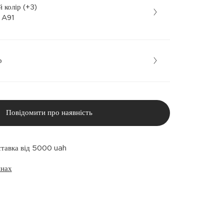
 колір (+3)
рний • A91
р
Повідомити про наявність
ставка від 5000 uah
инах