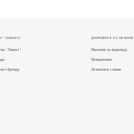
О “ЛАКОСТ”
ДОПОМОГА ТА ЗВ'ЯЗОК
упа “Лакост”
Питання та відповіді
ди
Повернення
хист бренду
Зв’язатися з нами