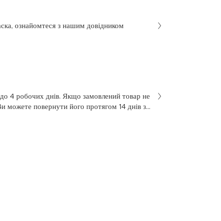
аска, ознайомтеся з нашим довідником
 до 4 робочих днів. Якщо замовлений товар не
Ви можете повернути його протягом 14 днів з
не був у використанні. Щоб здійснити
 у заяві на повернення, яку Ви отримали разом
 нашою службою підтримки клієнтів за
7 з понеділка по п’ятницю, з 10 до 18.