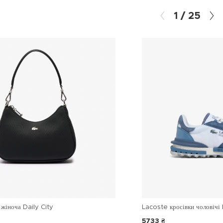
1
/
25
жіноча Daily City
Lacoste кросівки чоловічі 
5733 ₴