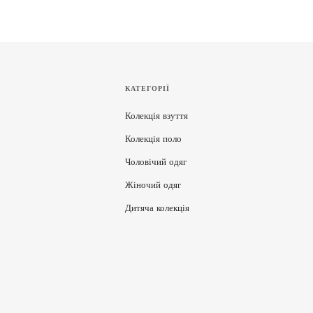
КАТЕГОРІЇ
Колекція взуття
Колекція поло
Чоловічий одяг
Жіночий одяг
Дитяча колекція