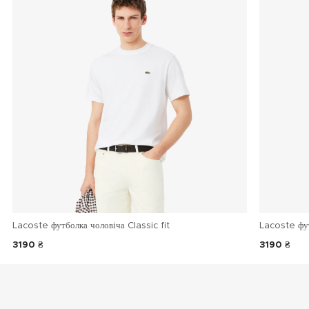
Lacoste футболка чоловіча Classic fit
Lacoste фу
3190 ₴
3190 ₴