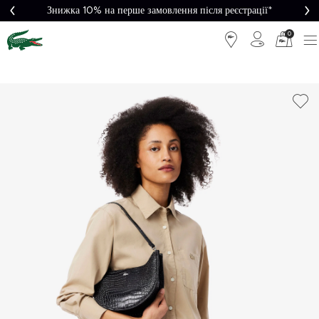
Знижка 10% на перше замовлення після реєстрації*
0
Легке
Потрібна
повернення
допомога?
Безкоштовна
Безпечна
доставка від
оплата
5000₴*