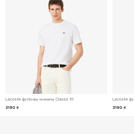
Lacoste футболка чоловіча Classic fit
Lacoste фу
3190 ₴
3190 ₴