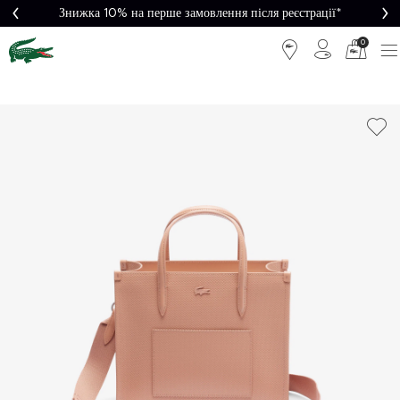
Знижка 10% на перше замовлення після реєстрації*
0
Легке
Потрібна
повернення
допомога?
Безкоштовна
Безпечна
доставка від
оплата
5000₴*