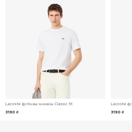
Lacoste футболка чоловіча Classic fit
Lacoste фу
3190 ₴
3190 ₴