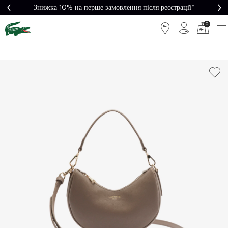
Знижка 10% на перше замовлення після реєстрації*
0
Легке
Потрібна
повернення
допомога?
Безкоштовна
Безпечна
доставка від
оплата
5000₴*