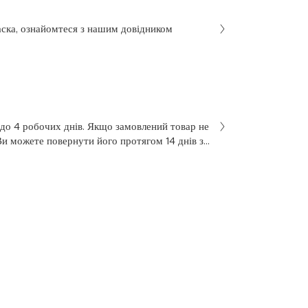
аска, ознайомтеся з нашим довідником
 до 4 робочих днів. Якщо замовлений товар не
Ви можете повернути його протягом 14 днів з
не був у використанні. Щоб здійснити
 у заяві на повернення, яку Ви отримали разом
 нашою службою підтримки клієнтів за
7 з понеділка по п’ятницю, з 10 до 18.