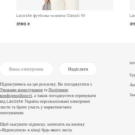
Lacoste футболка чоловіча Classic fit
La
3190 ₴
31
ПР
Надіслати
Гр
Підписуючись на цю розсилку, Ви погоджуєтеся з
Лю
Умовами користування
та
Політикою
За
конфіденційності
, а також погоджуєтеся отримувати
від Lacoste Україна персоналізовані електронні
листи та брати участь у маркетингових
опитуваннях.
Щоб скасувати підписку, натисніть на кнопку
«Відписатися» в кінці будь-якого листа.