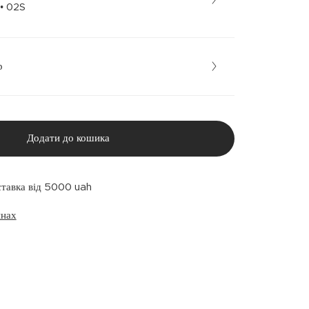
Бежевий • 02S
р
Додати до кошика
ставка від 5000 uah
инах