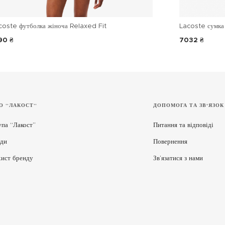
coste футболка жіноча Relaxed Fit
Lacoste сумка 
90 ₴
7032 ₴
О “ЛАКОСТ”
ДОПОМОГА ТА ЗВ'ЯЗОК
упа “Лакост”
Питання та відповіді
ди
Повернення
хист бренду
Зв’язатися з нами