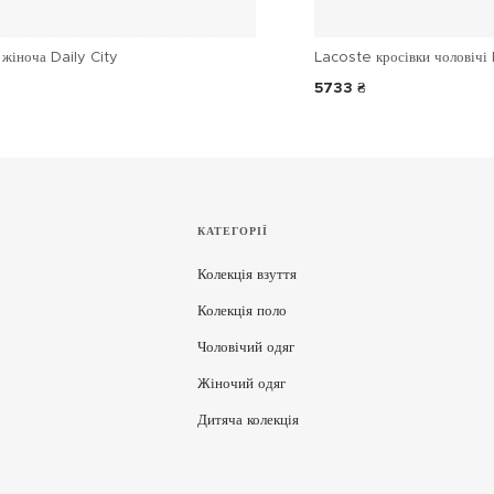
жіноча Daily City
Lacoste кросівки чоловічі 
5733 ₴
КАТЕГОРІЇ
Колекція взуття
Колекція поло
Чоловічий одяг
Жіночий одяг
Дитяча колекція