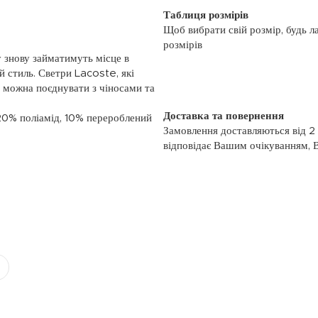
Таблиця розмірів
Щоб вибрати свій розмір, будь л
розмірів
у знову займатимуть місце в
й стиль. Светри Lacoste, які
, можна поєднувати з чіносами та
Доставка та повернення
 20% поліамід, 10% перероблений
Замовлення доставляються від 2
відповідає Вашим очікуванням, 
моменту отримання, якщо товар 
повернення, слідуйте інформації
із замовленням або зв’яжіться з
номером телефону: (044)-333-606