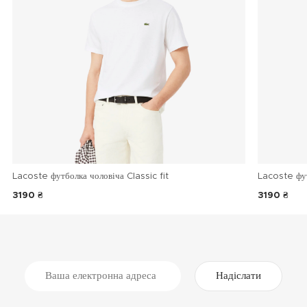
Lacoste футболка чоловіча Classic fit
Lacoste фу
3190 ₴
3190 ₴
Надіслати