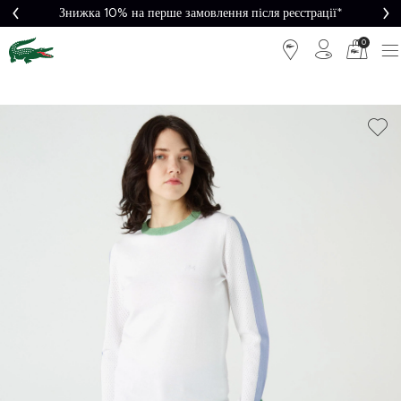
Знижка 10% на перше замовлення після реєстрації*
0
Легке
Потрібна
повернення
допомога?
Безкоштовна
Безпечна
доставка від
оплата
5000₴*