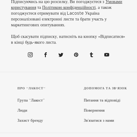
Підписуючись на цю розсилку, Ви погоджуєтеся з
Умовами
користування
та
Політикою конфіденційності
, а також
погоджуєтеся отримувати від Lacoste Україна
персоналізовані електронні листи та брати участь у
маркетингових опитуваннях.
Щоб скасувати підписку, натисніть на кнопку «Відписатися»
в кінці будь-якого листа.
ПРО “ЛАКОСТ”
ДОПОМОГА ТА ЗВ'ЯЗОК
Група “Лакост”
Питання та відповіді
Люди
Повернення
Захист бренду
Зв’язатися з нами