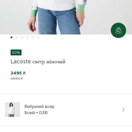
50%
Lacoste светр жіночий
3495 ₴
6990 ₴
Вибраний колір
Білий • 03B