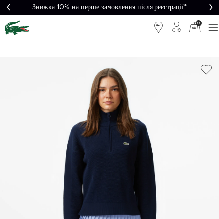
Знижка 10% на перше замовлення після реєстрації*
0
Легке
Потрібна
повернення
допомога?
Безкоштовна
Безпечна
доставка від
оплата
5000₴*