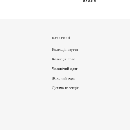
5733 ₴
КАТЕГОРІЇ
Колекція взуття
Колекція поло
Чоловічий одяг
Жіночий одяг
Дитяча колекція