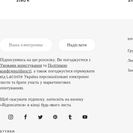
3190 ₴
31
ПР
Надіслати
Гр
Підписуючись на цю розсилку, Ви погоджуєтеся з
Лю
Умовами користування
та
Політикою
За
конфіденційності
, а також погоджуєтеся отримувати
від Lacoste Україна персоналізовані електронні
листи та брати участь у маркетингових
опитуваннях.
Щоб скасувати підписку, натисніть на кнопку
«Відписатися» в кінці будь-якого листа.
БУТИКИ