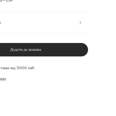
Барвистий • 03P
р
Додати до кошика
ставка від 5000 uah
инах