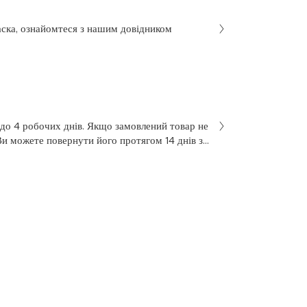
аска, ознайомтеся з нашим довідником
 до 4 робочих днів. Якщо замовлений товар не
Ви можете повернути його протягом 14 днів з
не був у використанні. Щоб здійснити
 у заяві на повернення, яку Ви отримали разом
 нашою службою підтримки клієнтів за
7 з понеділка по п’ятницю, з 10 до 18.