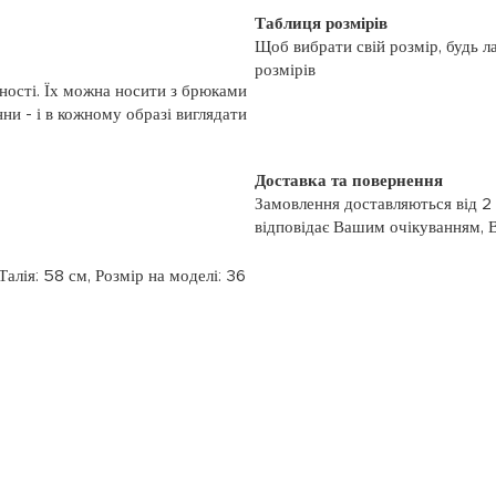
Таблиця розмірів
Щоб вибрати свій розмір, будь л
розмірів
ності. Їх можна носити з брюками
ни - і в кожному образі виглядати
Доставка та повернення
Замовлення доставляються від 2
відповідає Вашим очікуванням, 
моменту отримання, якщо товар 
повернення, слідуйте інформації
 Талія: 58 см, Розмір на моделі: 36
із замовленням або зв’яжіться з
номером телефону: (044)-333-606