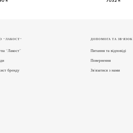
90 ₴
7032 ₴
О “ЛАКОСТ”
ДОПОМОГА ТА ЗВ'ЯЗОК
упа “Лакост”
Питання та відповіді
ди
Повернення
хист бренду
Зв’язатися з нами