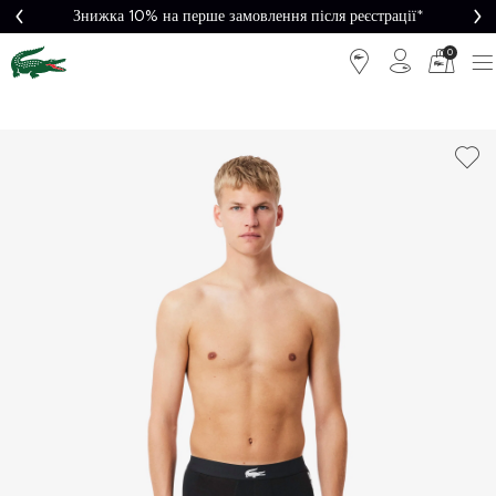
Знижка 10% на перше замовлення після реєстрації*
0
Легке
Потрібна
повернення
допомога?
Безкоштовна
Безпечна
доставка від
оплата
5000₴*