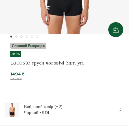
Сезонний Розпродаж
40%
Lacoste труси чоловічі 3шт. уп.
1494 ₴
2490 ₴
Вибраний колір (+2)
Чорний • 9DI