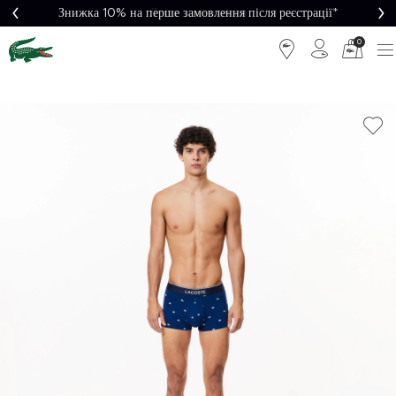
Знижка 10% на перше замовлення після реєстрації*
Легке повернення
0
Легке
Потрібна
повернення
допомога?
Безкоштовна
Безпечна
доставка від
оплата
5000₴*