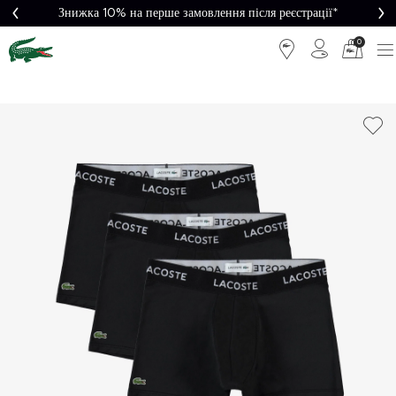
Знижка 10% на перше замовлення після реєстрації*
0
Легке
Потрібна
повернення
допомога?
Безкоштовна
Безпечна
доставка від
оплата
5000₴*