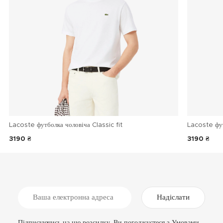
Lacoste футболка чоловіча Classic fit
Lacoste фу
3190 ₴
3190 ₴
Надіслати
Підписуючись на цю розсилку, Ви погоджуєтеся з
Умовами