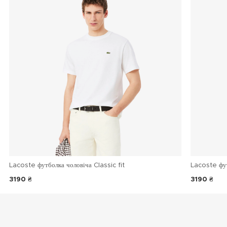
Lacoste футболка чоловіча Classic fit
Lacoste фу
3190 ₴
3190 ₴