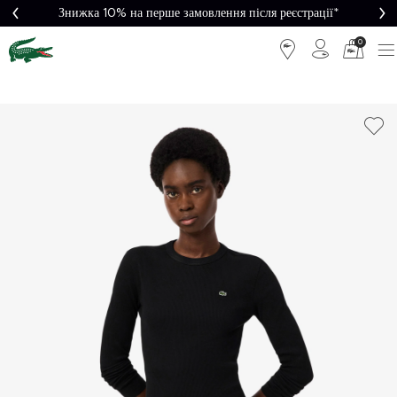
Знижка 10% на перше замовлення після реєстрації*
0
Легке
Потрібна
повернення
допомога?
Безкоштовна
Безпечна
доставка від
оплата
5000₴*