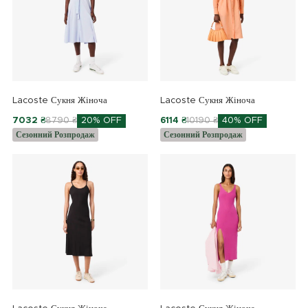
Lacoste Сукня Жіноча
Lacoste Сукня Жіноча
7032 ₴
8790 ₴
20% OFF
6114 ₴
10190 ₴
40% OFF
Сезонний Розпродаж
Сезонний Розпродаж