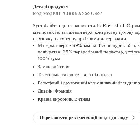
Деталі продукту
КОД МОДЕЛІ: 748SMA0008.40F
Зустрічайте один з наших стилів: Baseshot. Стрима
має повністю замшевий верх, контрастну гумову пі
на язичку, натхненну архівними матеріалами.
Матеріал: верх - 89% замша, 11% поліуретан; під
поліуретан, 25% перероблений поліестер; устілка
100% гума
Замшевий верх
Текстильна та синтетична підкладка
Рельєфний і друкований крокодилячий брендинг 
Дизайн: Франція
Країна виробник: В'єтнам
Переглянути рекомендації щодо догляду