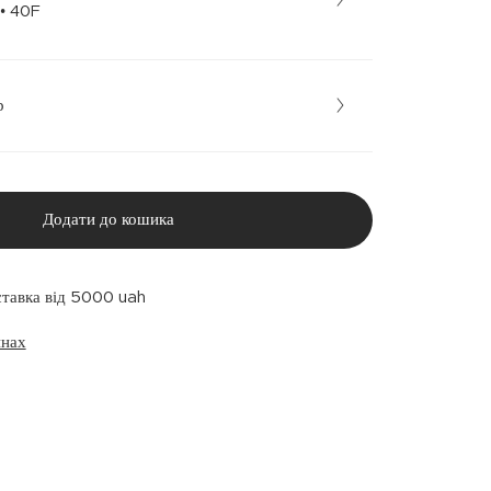
Бежевий • 40F
р
Додати до кошика
ставка від 5000 uah
инах