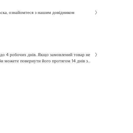
аска, ознайомтеся з нашим довідником
 до 4 робочих днів. Якщо замовлений товар не
Ви можете повернути його протягом 14 днів з
не був у використанні. Щоб здійснити
 у заяві на повернення, яку Ви отримали разом
 нашою службою підтримки клієнтів за
7 з понеділка по п’ятницю, з 10 до 18.