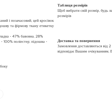
Таблиця розмірів
Щоб вибрати свій розмір, будь л
розмірів
ний і позачасовий, цей кросівок
дошву та фірмову ткану етикетку
кладка - 47% бавовна, 28%
Доставка та повернення
 - 100% поліестер; підошва -
Замовлення доставляються від 2
відповідає Вашим очікуванням, 
моменту отримання, якщо товар 
повернення, слідуйте інформації
збоку
із замовленням або зв’яжіться з
номером телефону: (044)-333-606