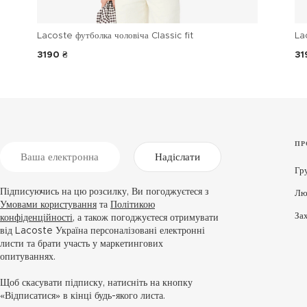
Lacoste футболка чоловіча Classic fit
La
3190 ₴
31
ПР
Надіслати
Гр
Підписуючись на цю розсилку, Ви погоджуєтеся з
Лю
Умовами користування
та
Політикою
За
конфіденційності
, а також погоджуєтеся отримувати
від Lacoste Україна персоналізовані електронні
листи та брати участь у маркетингових
опитуваннях.
Щоб скасувати підписку, натисніть на кнопку
«Відписатися» в кінці будь-якого листа.