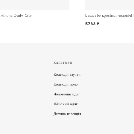
жіноча Daily City
Lacoste кросівки чоловічі 
5733 ₴
КАТЕГОРІЇ
Колекція взуття
Колекція поло
Чоловічий одяг
Жіночий одяг
Дитяча колекція