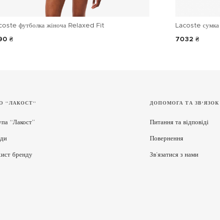
coste футболка жіноча Relaxed Fit
Lacoste сумка 
90 ₴
7032 ₴
О “ЛАКОСТ”
ДОПОМОГА ТА ЗВ'ЯЗОК
упа “Лакост”
Питання та відповіді
ди
Повернення
хист бренду
Зв’язатися з нами