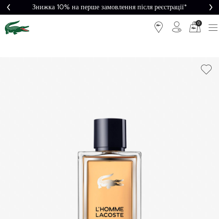
Знижка 10% на перше замовлення після реєстрації*
0
Легке
Потрібна
повернення
допомога?
Безкоштовна
Безпечна
доставка від
оплата
5000₴*