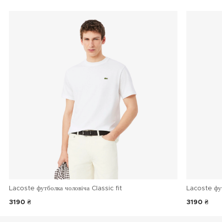
Lacoste футболка чоловіча Classic fit
Lacoste фу
3190 ₴
3190 ₴