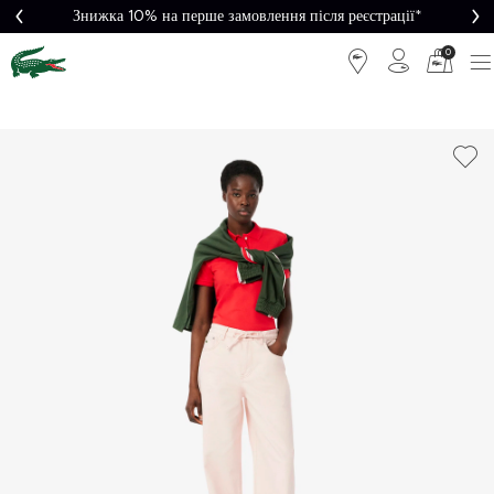
Знижка 10% на перше замовлення після реєстрації*
0
Легке
Потрібна
повернення
допомога?
Безкоштовна
Безпечна
доставка від
оплата
5000₴*