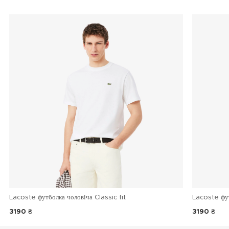
Lacoste футболка чоловіча Classic fit
Lacoste фу
3190 ₴
3190 ₴