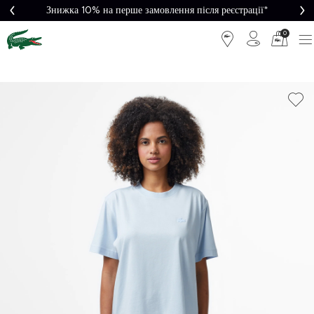
Знижка 10% на перше замовлення після реєстрації*
0
Легке
Потрібна
повернення
допомога?
Безкоштовна
Безпечна
доставка від
оплата
5000₴*