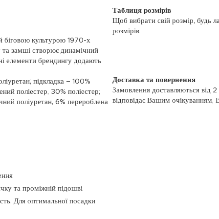
Таблиця розмірів
Щоб вибрати свій розмір, будь л
розмірів
ий біговою культурою 1970-х
у та замші створює динамічний
ані елементи брендингу додають
Доставка та повернення
оліуретан; підкладка – 100%
Замовлення доставляються від 2
ений поліестер, 30% поліестер;
відповідає Вашим очікуванням, 
чний поліуретан, 6% перероблена
моменту отримання, якщо товар 
повернення, слідуйте інформації
із замовленням або зв’яжіться з
номером телефону: (044)-333-606
ення
ичку та проміжній підошві
ість. Для оптимальної посадки