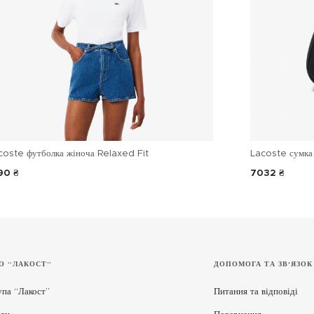
coste футболка жіноча Relaxed Fit
Lacoste сумка 
90 ₴
7032 ₴
О “ЛАКОСТ”
ДОПОМОГА ТА ЗВ'ЯЗОК
упа “Лакост”
Питання та відповіді