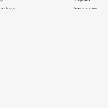
ди
Повернення
хист бренду
Зв’язатися з нами