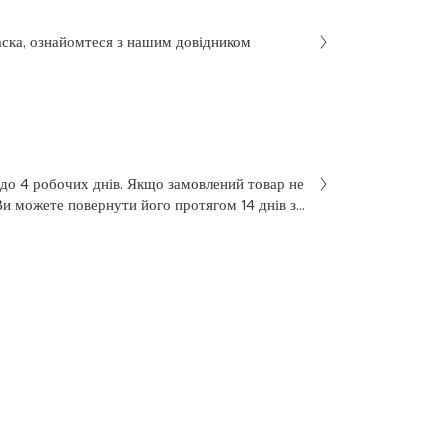
аска, ознайомтеся з нашим довідником
 до 4 робочих днів. Якщо замовлений товар не
Ви можете повернути його протягом 14 днів з
не був у використанні. Щоб здійснити
 у заяві на повернення, яку Ви отримали разом
 нашою службою підтримки клієнтів за
7 з понеділка по п’ятницю, з 10 до 18.