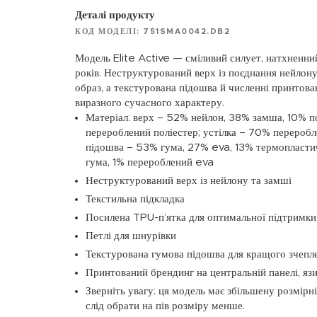
Деталі продукту
КОД МОДЕЛІ: 751SMA0042.DB2
Модель Elite Active — сміливий силует, натхненн
років. Неструктурований верх із поєднання нейлон
образ, а текстурована підошва й численні принтов
виразного сучасного характеру.
Матеріал: верх – 52% нейлон, 38% замша, 10% п
перероблений поліестер; устілка – 70% переробл
підошва – 53% гума, 27% eva, 13% термопласти
гума, 1% перероблений eva
Неструктурований верх із нейлону та замші
Текстильна підкладка
Посилена TPU-п’ятка для оптимальної підтримки
Петлі для шнурівки
Текстурована гумова підошва для кращого зчепл
Принтований брендинг на центральній панелі, яз
Зверніть увагу: ця модель має збільшену розмірн
слід обрати на пів розміру менше.