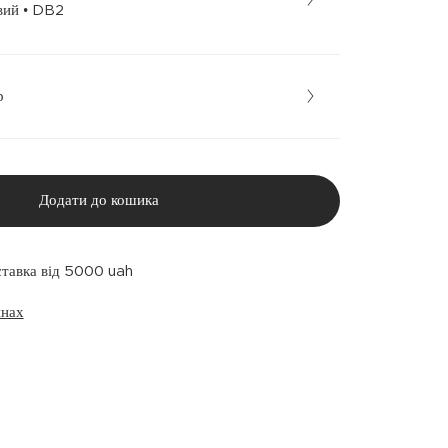
Коричневий • DB2
р
Додати до кошика
ставка від 5000 uah
инах