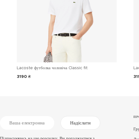
Lacoste футболка чоловіча Classic fit
La
3190 ₴
31
ПР
Надіслати
Гр
Підписуючись на цю розсилку, Ви погоджуєтеся з