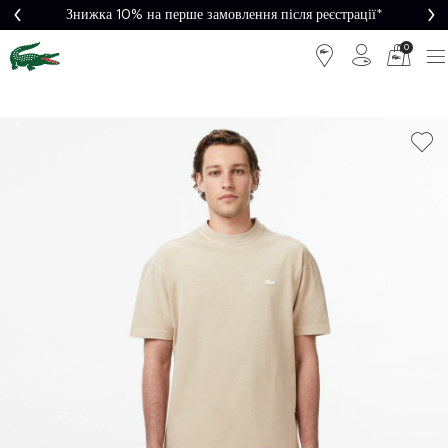
Знижка 10% на перше замовлення після реєстрації*
0
Легке
Потрібна
повернення
допомога?
Безкоштовна
Безпечна
доставка від
оплата
5000₴*