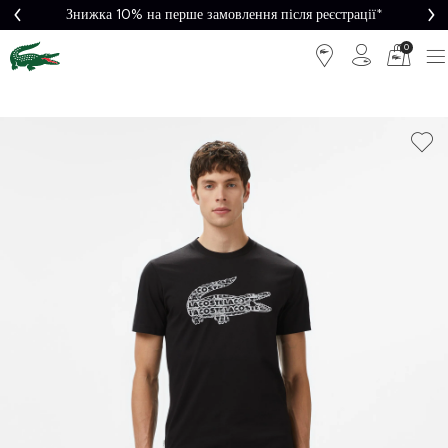
Знижка 10% на перше замовлення після реєстрації*
0
Легке
Потрібна
повернення
допомога?
Безкоштовна
Безпечна
доставка від
оплата
5000₴*