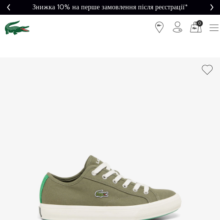
Знижка 10% на перше замовлення після реєстрації*
0
Легке
Потрібна
повернення
допомога?
Безкоштовна
Безпечна
доставка від
оплата
5000₴*