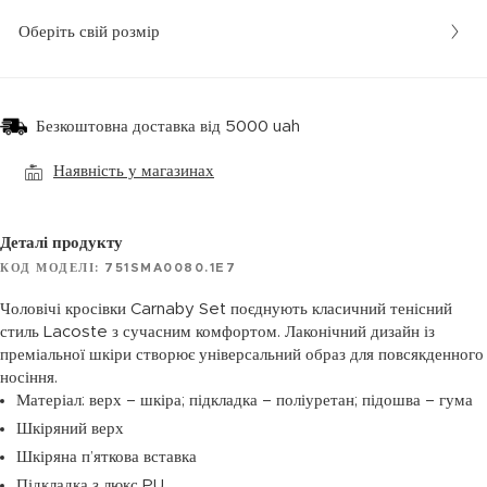
Оберіть свій розмір
Безкоштовна доставка від 5000 uah
Наявність у магазинах
Деталі продукту
КОД МОДЕЛІ: 751SMA0080.1E7
Чоловічі кросівки Carnaby Set поєднують класичний тенісний
стиль Lacoste з сучасним комфортом. Лаконічний дизайн із
преміальної шкіри створює універсальний образ для повсякденного
носіння.
Матеріал: верх – шкіра; підкладка – поліуретан; підошва – гума
Шкіряний верх
Шкіряна п’яткова вставка
Підкладка з люкс PU