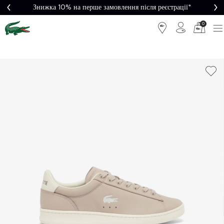
Знижка 10% на перше замовлення після реєстрації*
0
Легке
Потрібна
повернення
допомога?
Безкоштовна
Безпечна
доставка від
оплата
5000₴*