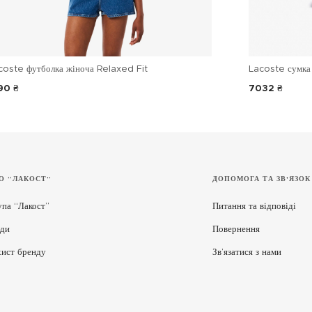
coste футболка жіноча Relaxed Fit
Lacoste сумка 
90 ₴
7032 ₴
О “ЛАКОСТ”
ДОПОМОГА ТА ЗВ'ЯЗОК
упа “Лакост”
Питання та відповіді
ди
Повернення
хист бренду
Зв’язатися з нами