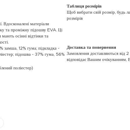
Таблиця розмірів
Щоб вибрати свій розмір, будь л
розмірів
ї. Вдосконалені матеріали
дку та проміжну підошву EVA. Ці
 мають осінні відтінки та
ості.
Доставка та повернення
% замша, 12% гума; підкладка -
Замовлення доставляються від 2
ліестер; підошва - 37% гума, 56%
відповідає Вашим очікуванням, 
моменту отримання, якщо товар 
блений поліестер)
повернення, слідуйте інформації
із замовленням або зв’яжіться з
номером телефону: (044)-333-606