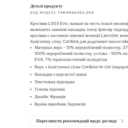
Деталі продукту
КОД МОДЕЛІ: 748SMA0052.2Q5
Кросівки L003 Evo, названі на честь їхньої еволюці
включають замшеві накладки, теплу флісову підкла
кросівки є частиною зимової колекції Lacoste, вони
балістичну сітку Cordura для додаткової зносостійк
Матеріал: верх - 51% перероблений поліестер, 37
100% перероблений поліестер; устілка - 100% по
EVA, 7% термопластичний поліуретан
Верх з балістичної сітки Cordura re-cor (переро
Накладки з ворсистої замші
Текстильна підкладка
Гумова підошва
Дизайн: Франція
Країна виробник: Індонезія
Переглянути рекомендації щодо догляду