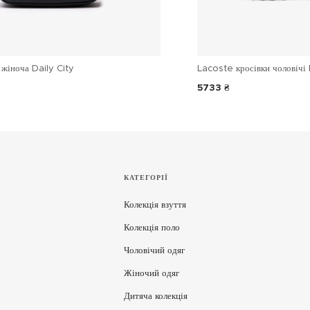
жіноча Daily City
Lacoste кросівки чоловічі 
5733 ₴
КАТЕГОРІЇ
Колекція взуття
Колекція поло
Чоловічий одяг
Жіночий одяг
Дитяча колекція