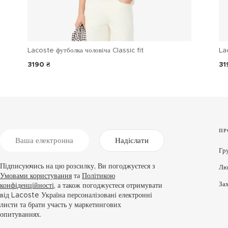
Lacoste футболка чоловіча Classic fit
La
3190 ₴
31
ПР
Надіслати
Гр
Підписуючись на цю розсилку, Ви погоджуєтеся з
Лю
Умовами користування
та
Політикою
За
конфіденційності
, а також погоджуєтеся отримувати
від Lacoste Україна персоналізовані електронні
листи та брати участь у маркетингових
опитуваннях.