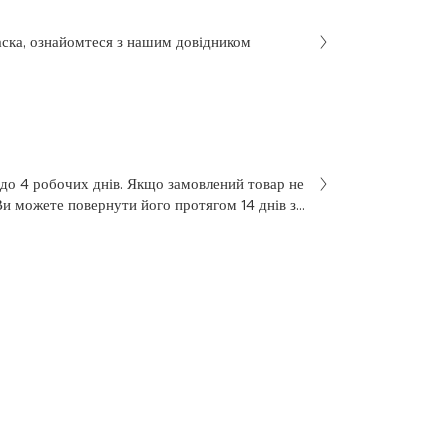
аска, ознайомтеся з нашим довідником
 до 4 робочих днів. Якщо замовлений товар не
Ви можете повернути його протягом 14 днів з
не був у використанні. Щоб здійснити
 у заяві на повернення, яку Ви отримали разом
 нашою службою підтримки клієнтів за
7 з понеділка по п’ятницю, з 10 до 18.