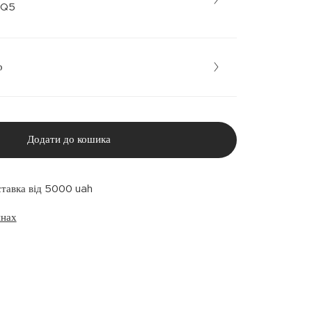
 • 2Q5
р
Додати до кошика
ставка від 5000 uah
инах