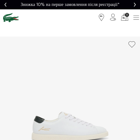
Знижка 10% на перше замовлення після реєстрації*
0
Легке
Потрібна
повернення
допомога?
Безкоштовна
Безпечна
доставка від
оплата
5000₴*