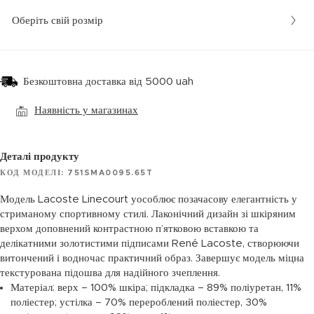
Оберіть свій розмір
Безкоштовна доставка від 5000 uah
Наявність у магазинах
Деталі продукту
КОД МОДЕЛІ: 751SMA0095.65T
Модель Lacoste Linecourt уособлює позачасову елегантність у
стриманому спортивному стилі. Лаконічний дизайн зі шкіряним
верхом доповнений контрастною п’ятковою вставкою та
делікатними золотистими підписами René Lacoste, створюючи
витончений і водночас практичний образ. Завершує модель міцна
текстурована підошва для надійного зчеплення.
Матеріал: верх – 100% шкіра; підкладка – 89% поліуретан, 11%
поліестер; устілка – 70% перероблений поліестер, 30%