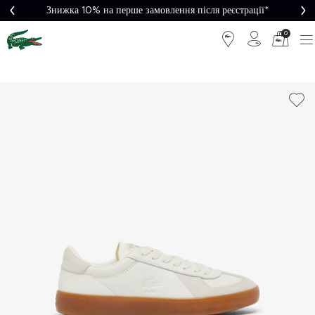
Знижка 10% на перше замовлення після реєстрації*
0
Легке
Потрібна
повернення
допомога?
Безкоштовна
Безпечна
доставка від
оплата
5000₴*