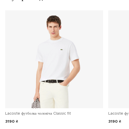
Lacoste футболка чоловіча Classic fit
Lacoste фу
3190 ₴
3190 ₴