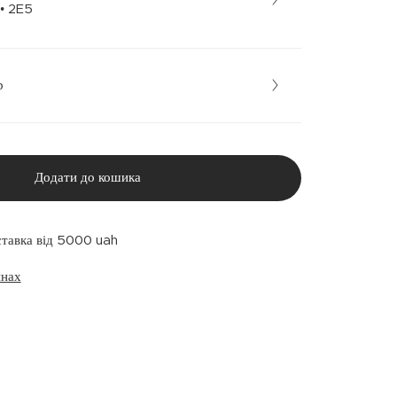
Рожевий • 2E5
р
Додати до кошика
ставка від 5000 uah
инах