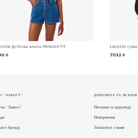
coste футболка жіноча Relaxed Fit
Lacoste сумка 
90 ₴
7032 ₴
О “ЛАКОСТ”
ДОПОМОГА ТА ЗВ'ЯЗОК
упа “Лакост”
Питання та відповіді
ди
Повернення
хист бренду
Зв’язатися з нами