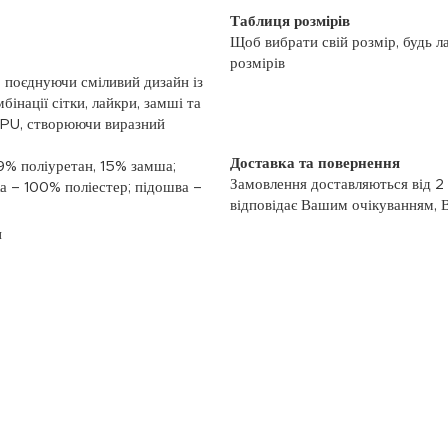
Таблиця розмірів
Щоб вибрати свій розмір, будь л
розмірів
, поєднуючи сміливий дизайн із
бінації сітки, лайкри, замші та
TPU, створюючи виразний
Доставка та повернення
9% поліуретан, 15% замша;
Замовлення доставляються від 2
ка – 100% поліестер; підошва –
відповідає Вашим очікуванням, 
моменту отримання, якщо товар 
и
повернення, слідуйте інформації
із замовленням або зв’яжіться з
номером телефону: (044)-333-606