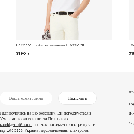
Lacoste футболка чоловіча Classic fit
La
3190 ₴
31
ПР
Надіслати
Гр
Підписуючись на цю розсилку, Ви погоджуєтеся з
Лю
Умовами користування
та
Політикою
За
конфіденційності
, а також погоджуєтеся отримувати
від Lacoste Україна персоналізовані електронні