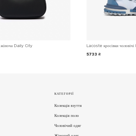
жіноча Daily City
Lacoste кросівки чоловічі 
5733 ₴
КАТЕГОРІЇ
Колекція взуття
Колекція поло
Чоловічий одяг
Жіночий одяг