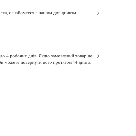
аска, ознайомтеся з нашим довідником
 до 4 робочих днів. Якщо замовлений товар не
Ви можете повернути його протягом 14 днів з
не був у використанні. Щоб здійснити
 у заяві на повернення, яку Ви отримали разом
 нашою службою підтримки клієнтів за
7 з понеділка по п’ятницю, з 10 до 18.