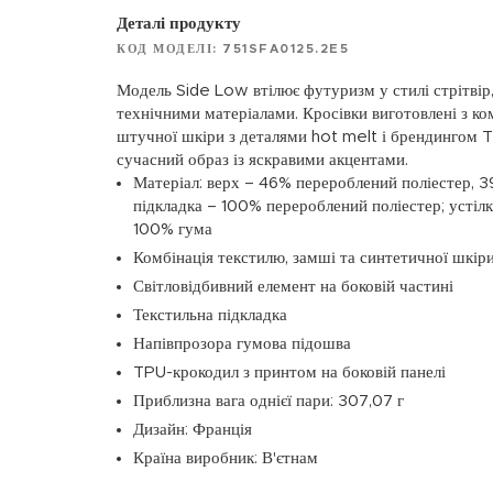
Деталі продукту
КОД МОДЕЛІ: 751SFA0125.2E5
Модель Side Low втілює футуризм у стилі стрітвір
технічними матеріалами. Кросівки виготовлені з ком
штучної шкіри з деталями hot melt і брендингом 
сучасний образ із яскравими акцентами.
Матеріал: верх – 46% перероблений поліестер, 3
підкладка – 100% перероблений поліестер; устіл
100% гума
Комбінація текстилю, замші та синтетичної шкір
Світловідбивний елемент на боковій частині
Текстильна підкладка
Напівпрозора гумова підошва
TPU-крокодил з принтом на боковій панелі
Приблизна вага однієї пари: 307,07 г
Дизайн: Франція
Країна виробник: В'єтнам