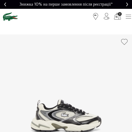
Знижка 10% на перше замовлення після реєстрації*
0
Легке
Потрібна
повернення
допомога?
Безкоштовна
Безпечна
доставка від
оплата
5000₴*