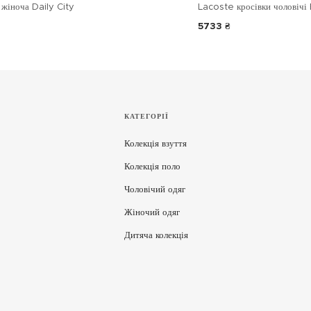
жіноча Daily City
Lacoste кросівки чоловічі 
5733 ₴
КАТЕГОРІЇ
Колекція взуття
Колекція поло
Чоловічий одяг
Жіночий одяг
Дитяча колекція