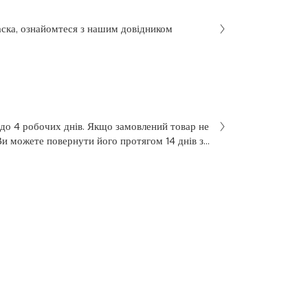
аска, ознайомтеся з нашим довідником
 до 4 робочих днів. Якщо замовлений товар не
Ви можете повернути його протягом 14 днів з
не був у використанні. Щоб здійснити
 у заяві на повернення, яку Ви отримали разом
 нашою службою підтримки клієнтів за
7 з понеділка по п’ятницю, з 10 до 18.