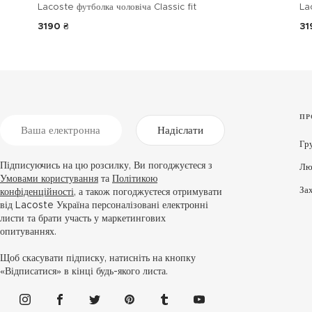
Lacoste футболка чоловіча Classic fit
La
3190 ₴
31
ПР
Надіслати
Гр
Підписуючись на цю розсилку, Ви погоджуєтеся з
Лю
Умовами користування
та
Політикою
За
конфіденційності
, а також погоджуєтеся отримувати
від Lacoste Україна персоналізовані електронні
листи та брати участь у маркетингових
опитуваннях.
Щоб скасувати підписку, натисніть на кнопку
«Відписатися» в кінці будь-якого листа.