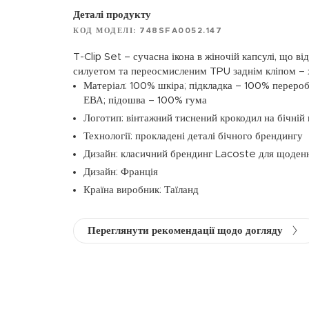
Деталі продукту
КОД МОДЕЛІ: 748SFA0052.147
T-Clip Set – сучасна ікона в жіночій капсулі, що в
силуетом та переосмисленим TPU заднім кліпом – 
Матеріал: 100% шкіра; підкладка – 100% перероб
ЕВА; підошва – 100% гума
Логотип: вінтажний тиснений крокодил на бічній 
Технології: прокладені деталі бічного брендингу
Дизайн: класичний брендинг Lacoste для щоден
Дизайн: Франція
Країна виробник: Таїланд
Переглянути рекомендації щодо догляду