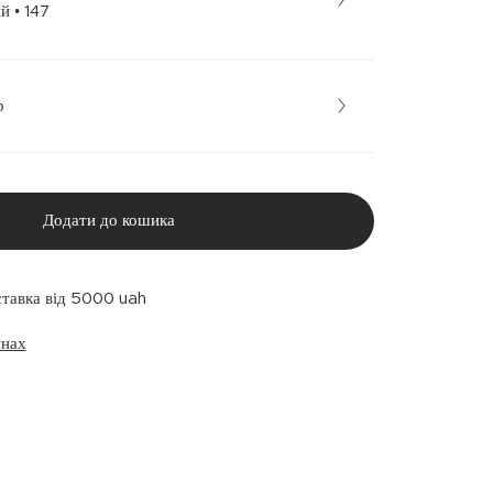
Барвистий • 147
р
Додати до кошика
ставка від 5000 uah
инах