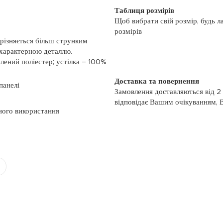
Таблиця розмірів
Щоб вибрати свій розмір, будь л
розмірів
ідрізняється більш струнким
характерною деталлю.
лений поліестер; устілка – 100%
Доставка та повернення
панелі
Замовлення доставляються від 2
відповідає Вашим очікуванням, 
ного використання
моменту отримання, якщо товар 
повернення, слідуйте інформації
із замовленням або зв’яжіться з
номером телефону: (044)-333-606