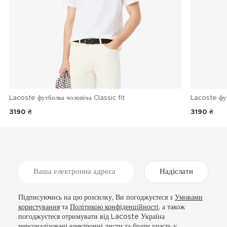
Lacoste футболка чоловіча Classic fit
Lacoste фу
3190 ₴
3190 ₴
Надіслати
Підписуючись на цю розсилку, Ви погоджуєтеся з
Умовами
користування
та
Політикою конфіденційності
, а також
погоджуєтеся отримувати від Lacoste Україна
персоналізовані електронні листи та брати участь у