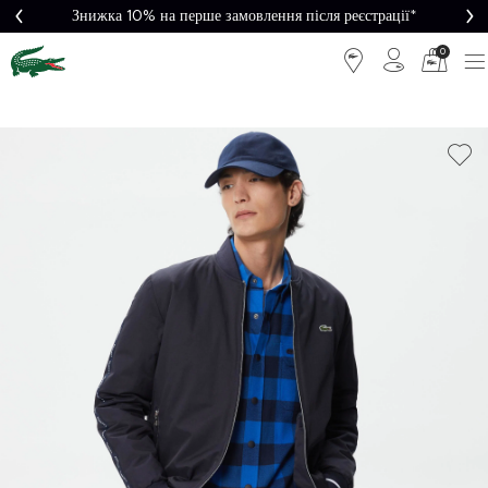
Знижка 10% на перше замовлення після реєстрації*
0
Легке
Потрібна
повернення
допомога?
Безкоштовна
Безпечна
доставка від
оплата
5000₴*