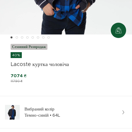
Сезонний Розпродаж
40%
Lacoste куртка чоловіча
7074 ₴
11790 ₴
Вибраний колір
Темно-синій • 64L