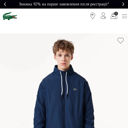
Знижка 10% на перше замовлення після реєстрації*
0
Легке
Потрібна
повернення
допомога?
Безкоштовна
Безпечна
доставка від
оплата
5000₴*