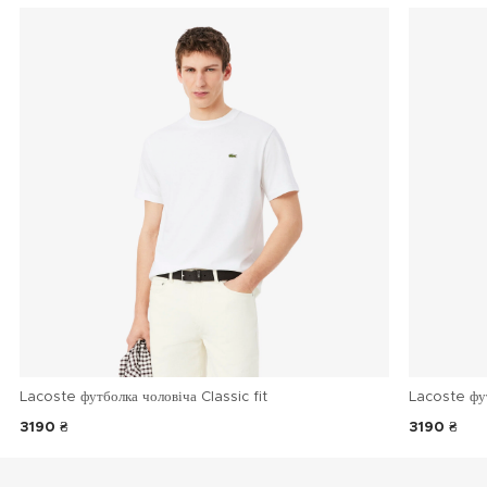
Lacoste футболка чоловіча Classic fit
Lacoste фу
3190 ₴
3190 ₴