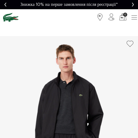
Знижка 10% на перше замовлення після реєстрації*
0
Легке
Потрібна
повернення
допомога?
Безкоштовна
Безпечна
доставка від
оплата
5000₴*