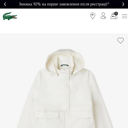
Знижка 10% на перше замовлення після реєстрації*
0
Легке
Потрібна
повернення
допомога?
Безкоштовна
Безпечна
доставка від
оплата
5000₴*