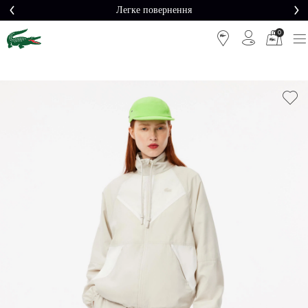
Легке повернення
0
Легке
Потрібна
повернення
допомога?
Безкоштовна
Безпечна
доставка від
оплата
5000₴*