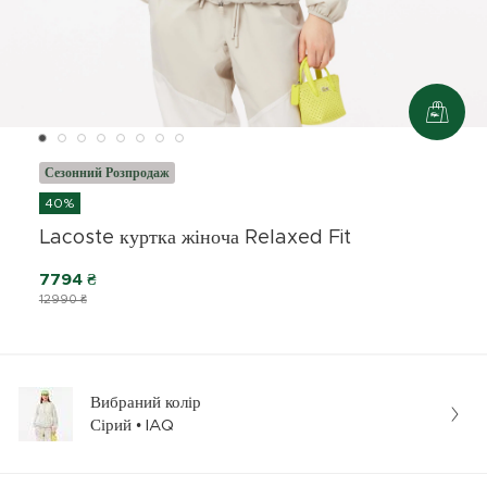
Сезонний Розпродаж
40%
Lacoste куртка жіноча Relaxed Fit
7794 ₴
12990 ₴
Вибраний колір
Сірий • IAQ