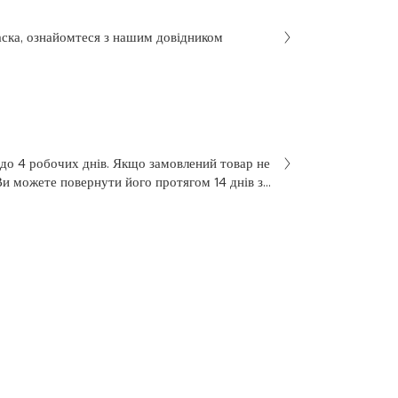
аска, ознайомтеся з нашим довідником
 до 4 робочих днів. Якщо замовлений товар не
Ви можете повернути його протягом 14 днів з
не був у використанні. Щоб здійснити
 у заяві на повернення, яку Ви отримали разом
 нашою службою підтримки клієнтів за
7 з понеділка по п’ятницю, з 10 до 18.