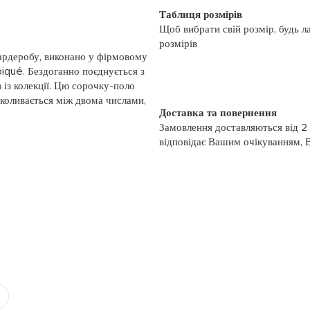
Таблиця розмірів
Щоб вибрати свій розмір, будь л
розмірів
ардеробу, виконано у фірмовому
piqué. Бездоганно поєднується з
із колекції. Цю сорочку-поло
 коливається між двома числами,
Доставка та повернення
Замовлення доставляються від 2
відповідає Вашим очікуванням, 
моменту отримання, якщо товар 
повернення, слідуйте інформації
із замовленням або зв’яжіться з
номером телефону: (044)-333-606