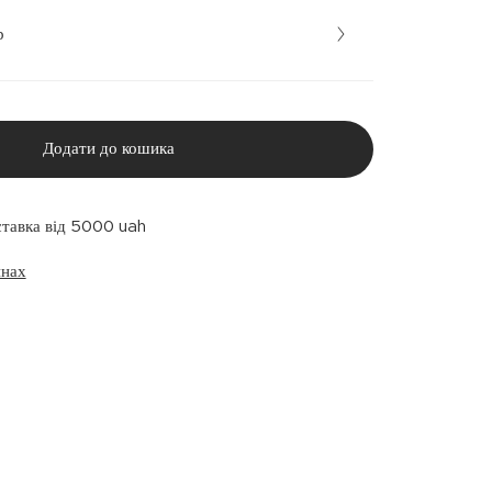
р
Додати до кошика
ставка від 5000 uah
инах