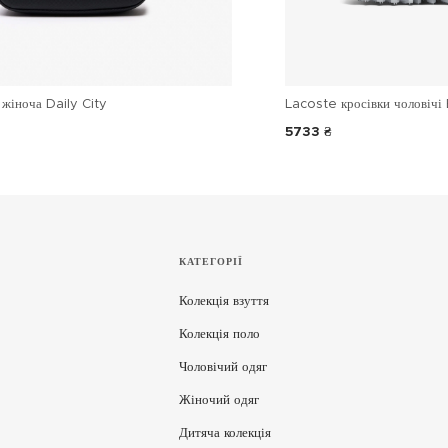
жіноча Daily City
Lacoste кросівки чоловічі 
5733 ₴
КАТЕГОРІЇ
Колекція взуття
Колекція поло
Чоловічий одяг
Жіночий одяг
Дитяча колекція