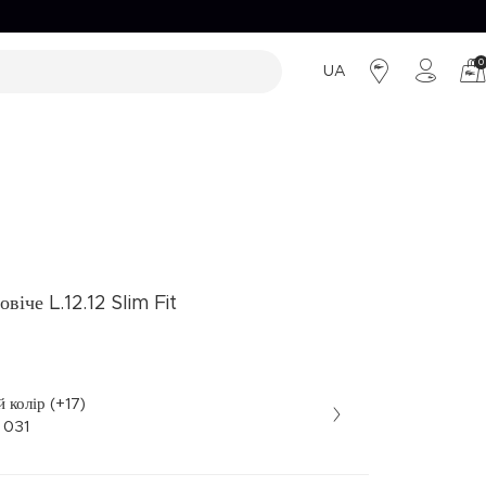
0
UA
льні пропозиції
ВИРОБИ ЗІ ШКІРИ
ВИРОБИ ЗІ ШКІРИ
Сумки
Сумки
Гаманці
Гаманці
Ремені
віче L.12.12 Slim Fit
 колір (+17)
рний • 031