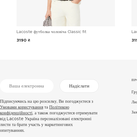
Lacoste футболка чоловіча Classic fit
La
3190 ₴
31
ПР
Надіслати
Гр
Підписуючись на цю розсилку, Ви погоджуєтеся з
Лю
Умовами користування
та
Політикою
За
конфіденційності
, а також погоджуєтеся отримувати
від Lacoste Україна персоналізовані електронні
листи та брати участь у маркетингових
опитуваннях.