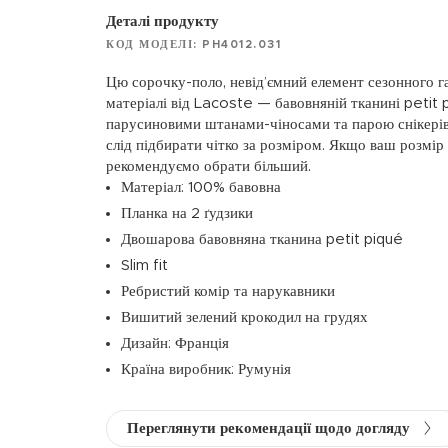
Деталі продукту
КОД МОДЕЛІ: PH4012.031
Цю сорочку-поло, невід’ємний елемент сезонного г
матеріалі від Lacoste — бавовняній тканині petit 
парусиновими штанами-чіносами та парою снікерів 
слід підбирати чітко за розміром. Якщо ваш розмір
рекомендуємо обрати більший.
Матеріал: 100% бавовна
Планка на 2 ґудзики
Двошарова бавовняна тканина petit piqué
Slim fit
Ребристий комір та нарукавники
Вишитий зелений крокодил на грудях
Дизайн: Франція
Країна виробник: Румунія
Переглянути рекомендації щодо догляду