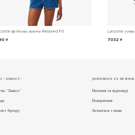
coste футболка жіноча Relaxed Fit
Lacoste сумка 
90 ₴
7032 ₴
О “ЛАКОСТ”
ДОПОМОГА ТА ЗВ'ЯЗОК
упа “Лакост”
Питання та відповіді
ди
Повернення
хист бренду
Зв’язатися з нами