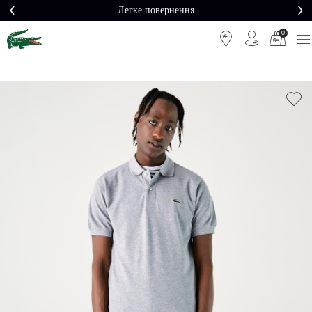
Легке повернення
0
Легке
Потрібна
повернення
допомога?
Безкоштовна
Безпечна
доставка від
оплата
5000₴*