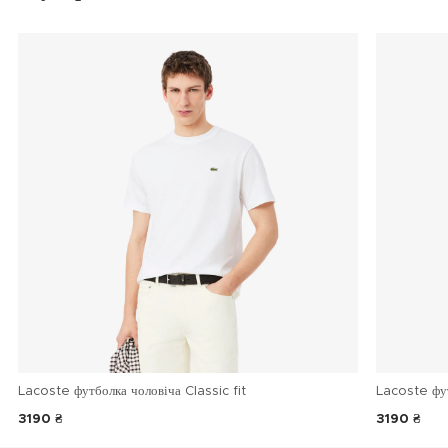
Lacoste футболка чоловіча Classic fit
Lacoste фу
3190 ₴
3190 ₴